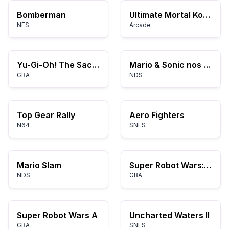
Bomberman
Ultimate Mortal Kombat 3
NES
Arcade
Yu-Gi-Oh! The Sacred Cards
Mario & Sonic nos Jogos Olímpicos
GBA
NDS
Top Gear Rally
Aero Fighters
N64
SNES
Mario Slam
Super Robot Wars: Original Generation
NDS
GBA
Super Robot Wars A
Uncharted Waters II
GBA
SNES