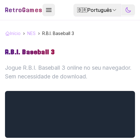
RetroGames
🇧🇷
Português
Início
›
NES
›
R.B.I. Baseball 3
R.B.I. Baseball 3
Jogue R.B.I. Baseball 3 online no seu navegador.
Sem necessidade de download.