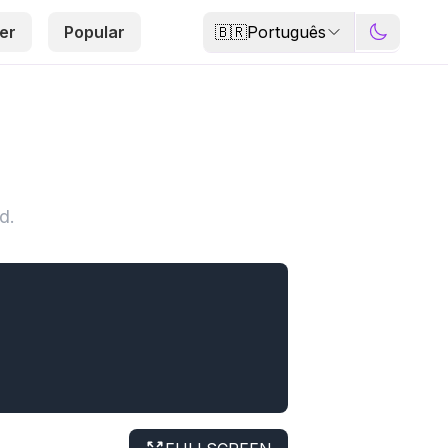
🇧🇷
Português
er
Popular
d.