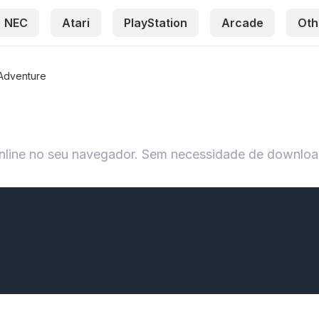
NEC
Atari
PlayStation
Arcade
Oth
Adventure
line no seu navegador. Sem necessidade de downloa