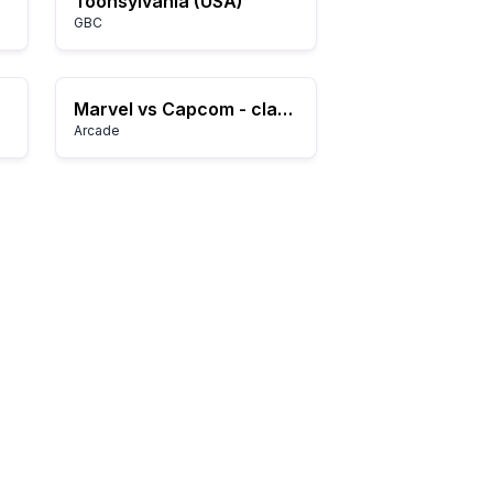
Toonsylvania (USA)
GBC
Marvel vs Capcom - clash of super heroes (980123 USA)
Arcade