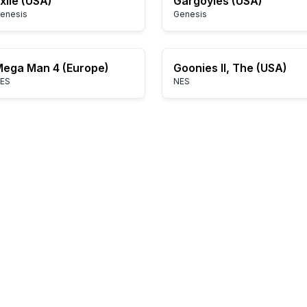
xile (USA)
Gargoyles (USA)
enesis
Genesis
ega Man 4 (Europe)
Goonies II, The (USA)
ES
NES