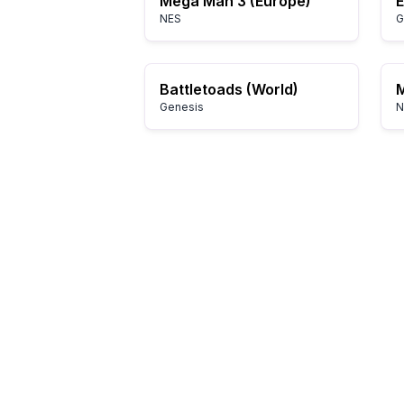
Mega Man 3 (Europe)
E
NES
G
Battletoads (World)
M
Genesis
N