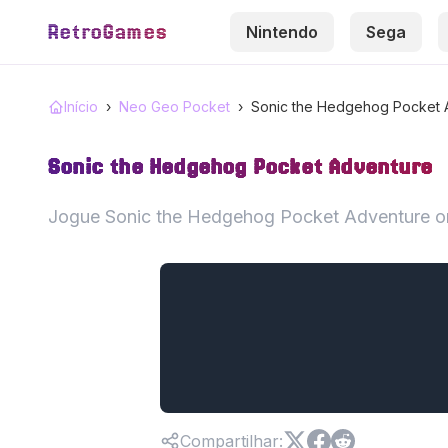
RetroGames
Nintendo
Sega
Início
›
Neo Geo Pocket
›
Sonic the Hedgehog Pocket 
Sonic the Hedgehog Pocket Adventure
Jogue Sonic the Hedgehog Pocket Adventure on
Compartilhar
: