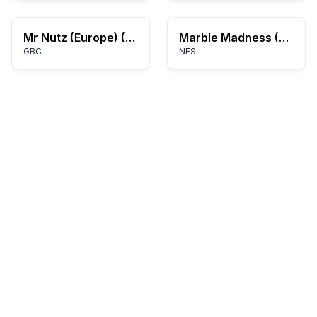
Mr Nutz (Europe) (En,Fr,De,Es,It,Nl)
Marble Madness (USA)
GBC
NES