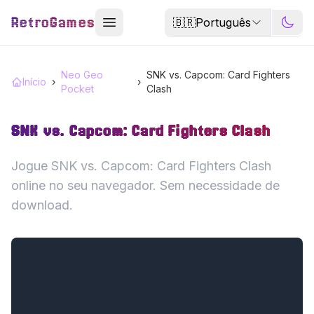
RetroGames
🇧🇷
Português
Neo Geo
SNK vs. Capcom: Card Fighters
Início
›
›
Pocket
Clash
SNK vs. Capcom: Card Fighters Clash
Jogue SNK vs. Capcom: Card Fighters Clash
online no seu navegador. Sem necessidade de
download.