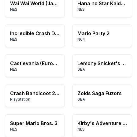
Wai Wai World (Japan)
Hana no Star Kaidou (Japan)
NES
NES
Incredible Crash Dummies, The (USA)
Mario Party 2
NES
N64
Castlevania (Europe)
Lemony Snicket's A Series of Unfortunate Events (G)(Rising Sun)
NES
GBA
Crash Bandicoot 2: Cortex Strikes Back
Zoids Saga Fuzors
PlayStation
GBA
Super Mario Bros. 3
Kirby's Adventure (Germany)
NES
NES