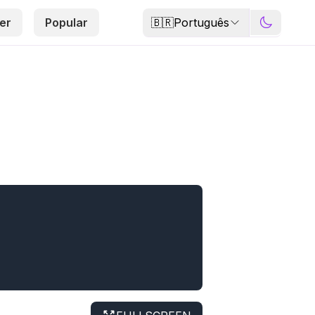
🇧🇷
Português
er
Popular