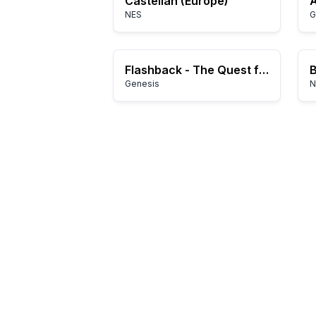
Castelian (Europe)
A
NES
G
Flashback - The Quest for Identity (USA)
B
Genesis
N