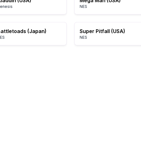
laddin (USA)
Mega Man (USA)
enesis
NES
attletoads (Japan)
Super Pitfall (USA)
ES
NES