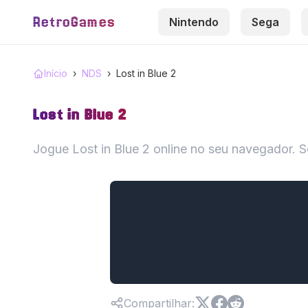
RetroGames
Nintendo
Sega
Início
›
NDS
›
Lost in Blue 2
Lost in Blue 2
Jogue Lost in Blue 2 online no seu navegador.
Compartilhar
: