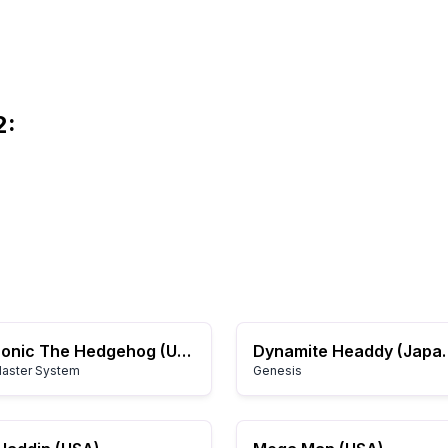
2:
Sonic The Hedgehog (USA, Europe)
Dynamite 
aster System
Genesis