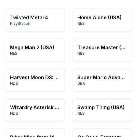
Twisted Metal 4
Home Alone (USA)
PlayStation
NES
Mega Man 2 (USA)
Treasure Master (USA)
NES
NES
Harvest Moon DS: Sunshine Islands
Super Mario Advance 3: Yoshi's Island
NDS
GBA
Wizardry Asterisk: Hiiro no Fuuin
Swamp Thing (USA)
NDS
NES