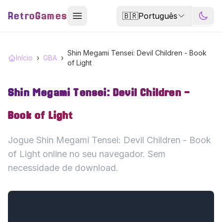
RetroGames
🇧🇷
Português
Shin Megami Tensei: Devil Children - Book
Início
›
GBA
›
of Light
Shin Megami Tensei: Devil Children -
Book of Light
Jogue Shin Megami Tensei: Devil Children - Book
of Light online no seu navegador. Sem
necessidade de download.