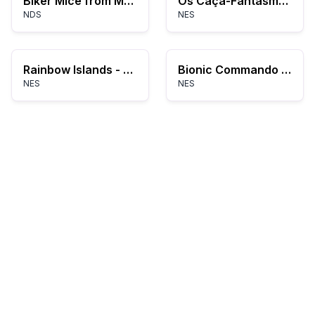
Biker Mice from Mars
Os Caça-Fantasmas II
NDS
NES
Rainbow Islands - The Story of Bubble Bobble 2 (Japan)
Bionic Commando (Europe)
NES
NES