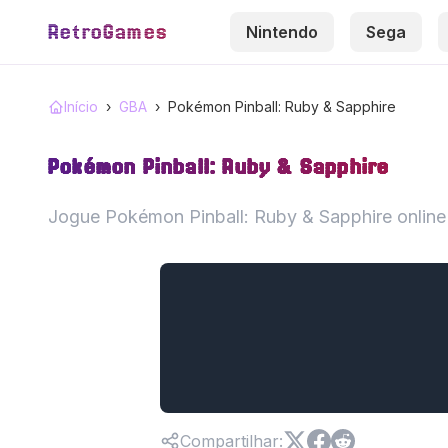
RetroGames
Nintendo
Sega
Início
›
GBA
›
Pokémon Pinball: Ruby & Sapphire
Pokémon Pinball: Ruby & Sapphire
Jogue Pokémon Pinball: Ruby & Sapphire onlin
Compartilhar
: