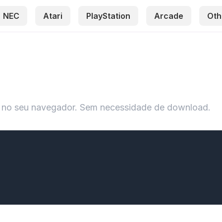
NEC
Atari
PlayStation
Arcade
Oth
e no seu navegador. Sem necessidade de download.