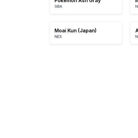
Pokémon Ash Gray
GBA
N
Moai Kun (Japan)
NES
N