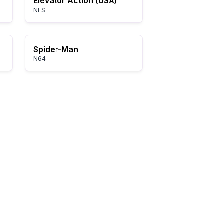
Elevator Action (USA)
NES
Spider-Man
N64