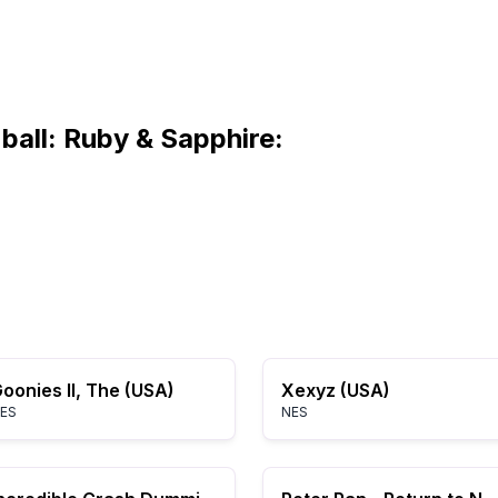
all: Ruby & Sapphire:
oonies II, The (USA)
Xexyz (USA)
ES
NES