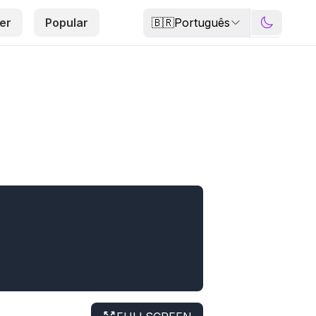
🇧🇷
Português
er
Popular