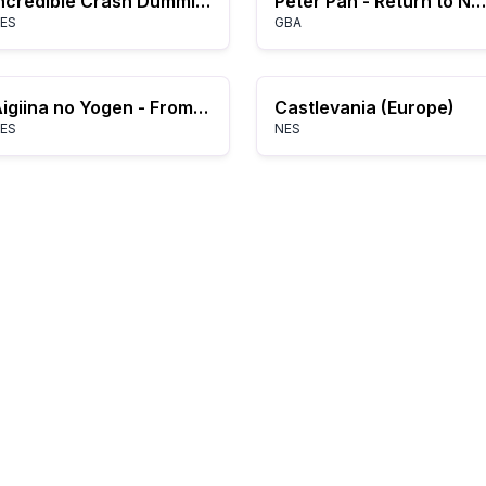
Incredible Crash Dummies, The (Europe)
Peter Pan - Return to Neverland (E)(Lightforce)
ES
GBA
Aigiina no Yogen - From The Legend of Balubalouk (Japan)
Castlevania (Europe)
ES
NES