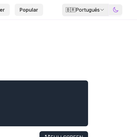
🇧🇷
Português
er
Popular