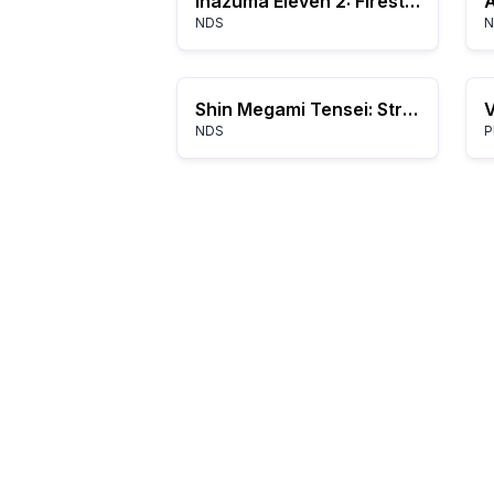
Inazuma Eleven 2: Firestorm
A
NDS
N
Shin Megami Tensei: Strange Journey
V
NDS
P