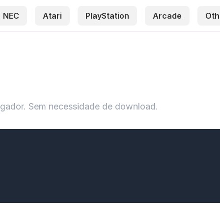
NEC
Atari
PlayStation
Arcade
Oth
egador. Sem necessidade de download.