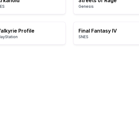
rkanoid
Streets of Rage
ES
Genesis
alkyrie Profile
Final Fantasy IV
layStation
SNES