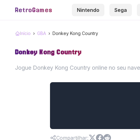
RetroGames
Nintendo
Sega
Início
›
GBA
›
Donkey Kong Country
Donkey Kong Country
Jogue Donkey Kong Country online no seu nav
Compartilhar
: