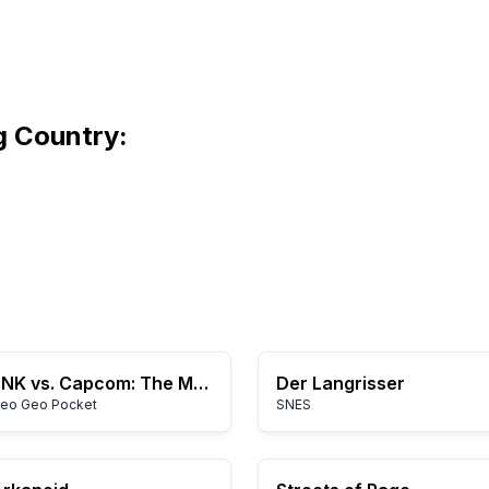
 Country:
SNK vs. Capcom: The Match of the Millennium
Der Langrisser
eo Geo Pocket
SNES