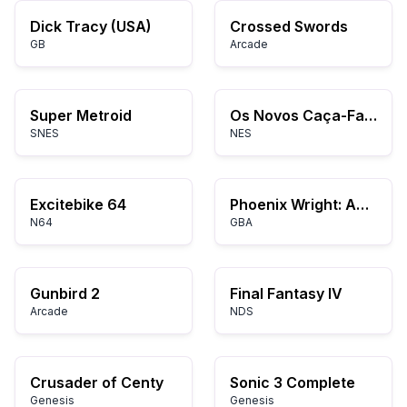
Dick Tracy (USA)
Crossed Swords
GB
Arcade
Super Metroid
Os Novos Caça-Fantasmas II
SNES
NES
Excitebike 64
Phoenix Wright: Ace Attorney – Justice for All
N64
GBA
Gunbird 2
Final Fantasy IV
Arcade
NDS
Crusader of Centy
Sonic 3 Complete
Genesis
Genesis