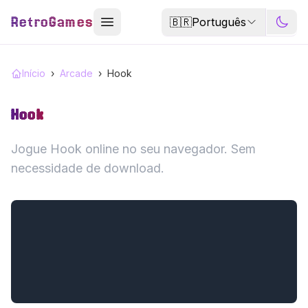
RetroGames
🇧🇷
Português
Início
›
Arcade
›
Hook
Hook
Jogue Hook online no seu navegador. Sem
necessidade de download.