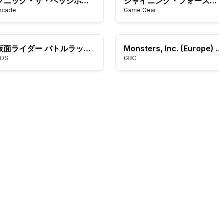
ソニック・ザ・ヘッジホッグ
シャイニング・フォース外伝 最終決戦
rcade
Game Gear
仮面ライダー バトルラッシュ
Monsters, Inc. (E
DS
GBC