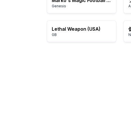
Marko's Magic Football (USA)
Genesis
A
Lethal Weapon (USA)
GB
N