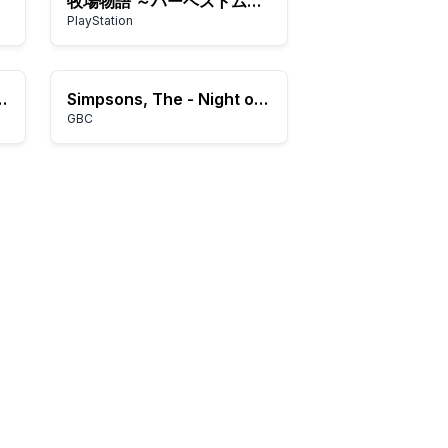
牧場物語 ～ハーベストムーン～
PlayStation
urope) (En,Fr,It)
Simpsons, The - Night of the Living Treehouse of Horror (USA, Europe)
GBC