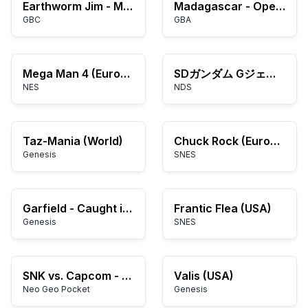
Earthworm Jim - Menace 2 the Galaxy (USA)
Madagascar - Operation Penguin (E)(Independent)
GBC
GBA
Mega Man 4 (Europe)
SDガンダム Gジェネレーション DS
NES
NDS
Taz-Mania (World)
Chuck Rock (Europe)
Genesis
SNES
Garfield - Caught in the Act (USA, Europe)
Frantic Flea (USA)
Genesis
SNES
SNK vs. Capcom - The Match of the Millennium (World) (En,Ja)
Valis (USA)
Neo Geo Pocket
Genesis