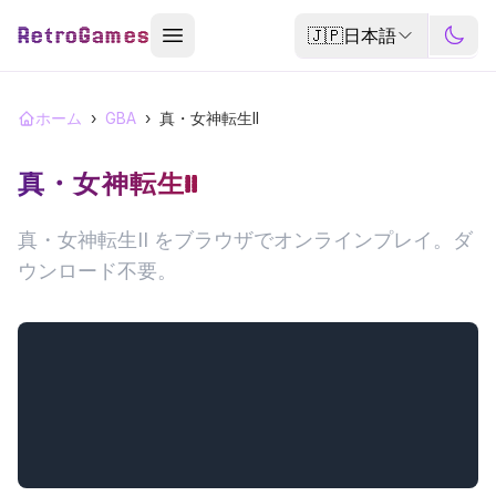
RetroGames
🇯🇵
日本語
ホーム
›
GBA
›
真・女神転生II
真・女神転生II
真・女神転生II をブラウザでオンラインプレイ。ダ
ウンロード不要。