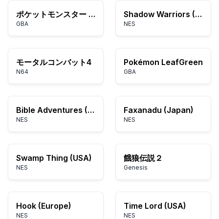
ポケットモンスター ファイアレッド 拡張版
Shadow Warriors (Europe)
GBA
NES
モータルコンバット4
Pokémon LeafGreen
N64
GBA
Bible Adventures (USA) (Unl) (v1.2)
Faxanadu (Japan)
NES
NES
Swamp Thing (USA)
餓狼伝説２
NES
Genesis
Hook (Europe)
Time Lord (USA)
NES
NES