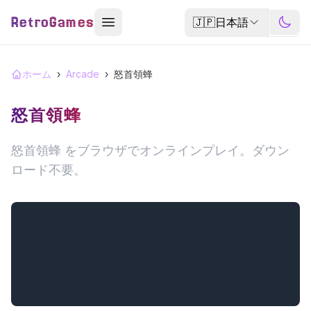
RetroGames
🇯🇵
日本語
ホーム
›
Arcade
›
怒首領蜂
怒首領蜂
怒首領蜂 をブラウザでオンラインプレイ。ダウン
ロード不要。