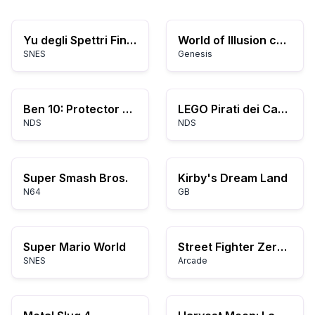
Yu degli Spettri Final: Makai Saikyou Retsuden
World of Illusion con Topolino e Paperino
SNES
Genesis
Ben 10: Protector of Earth
LEGO Pirati dei Caraibi: Il Videogioco
NDS
NDS
Super Smash Bros.
Kirby's Dream Land
N64
GB
Super Mario World
Street Fighter Zero 2 Alpha
SNES
Arcade