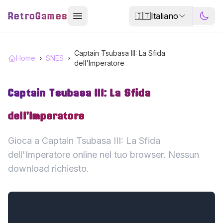
RetroGames
🇮🇹
Italiano
Captain Tsubasa III: La Sfida
Home
›
SNES
›
dell'Imperatore
Captain Tsubasa III: La Sfida
dell'Imperatore
Gioca a Captain Tsubasa III: La Sfida
dell'Imperatore online nel tuo browser. Nessun
download richiesto.