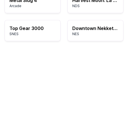
Metal Slug 4
Harvest Moon: La storia di due città
Arcade
NDS
Top Gear 3000
Downtown Nekketsu March: Super-Awesome Field Day!
SNES
NES