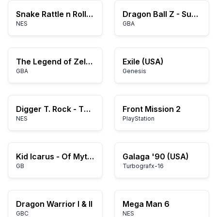
Snake Rattle n Roll (USA)
Dragon Ball Z - Supersonic Warriors (K)(ProjectG)
NES
GBA
The Legend of Zelda: A Link to the Past & Four Swords
Exile (USA)
GBA
Genesis
Digger T. Rock - The Legend of the Lost City (Europe)
Front Mission 2
NES
PlayStation
Kid Icarus - Of Myths and Monsters (USA, Europe)
Galaga '90 (USA)
GB
Turbografx-16
Dragon Warrior I & II
Mega Man 6
GBC
NES