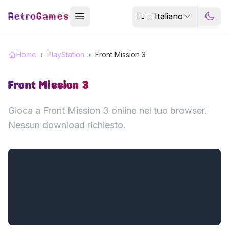
RetroGames
🇮🇹
Italiano
Home
›
PlayStation
›
Front Mission 3
Front Mission 3
Gioca a Front Mission 3 online nel tuo browser.
Nessun download richiesto.