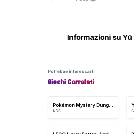
Informazioni su Yū
Potrebbe interessarti
:
Giochi Correlati
Pokémon Mystery Dungeon: Esploratori dello Spirito
NDS
G