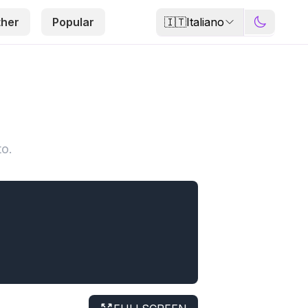
🇮🇹
Italiano
ther
Popular
to.