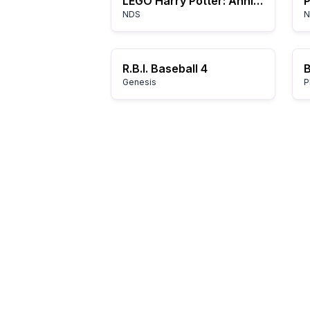
LEGO Harry Potter: Anni 1-4
P
NDS
N
R.B.I. Baseball 4
Genesis
P