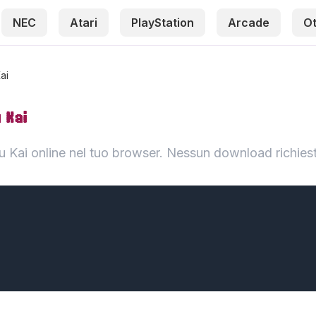
NEC
Atari
PlayStation
Arcade
O
ai
 Kai
Kai online nel tuo browser. Nessun download richies