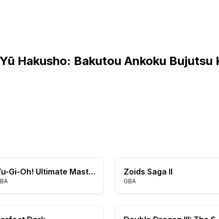
 Yū Hakusho: Bakutou Ankoku Bujutsu K
Yu-Gi-Oh! Ultimate Masters: World Championship Tournament 2006
Zoids Saga II
BA
GBA