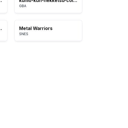
 The Sacred Stones
kunio-kun-nekketsu-collection-2
GBA
s III: The Manhattan Project
Metal Warriors
SNES