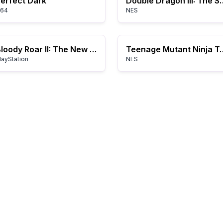
erfect Dark
Double Dragon III:
64
NES
Bloody Roar II: The New Breed
Teenage Mutant Ninja Turtle
layStation
NES