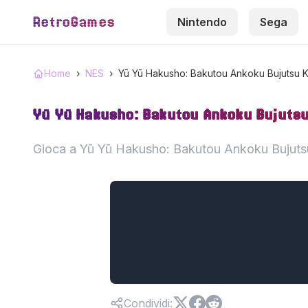
RetroGames
Nintendo
Sega
Home
›
NES
›
Yū Yū Hakusho: Bakutou Ankoku Bujutsu K
Yū Yū Hakusho: Bakutou Ankoku Bujutsu
Gioca a Yū Yū Hakusho: Bakutou Ankoku Bujutsu 
Condividi
: