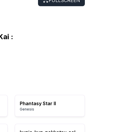
FULLSCREEN
ai :
Phantasy Star II
Genesis