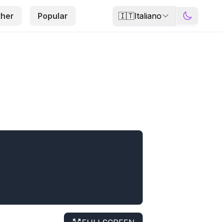
🇮🇹
Italiano
ther
Popular