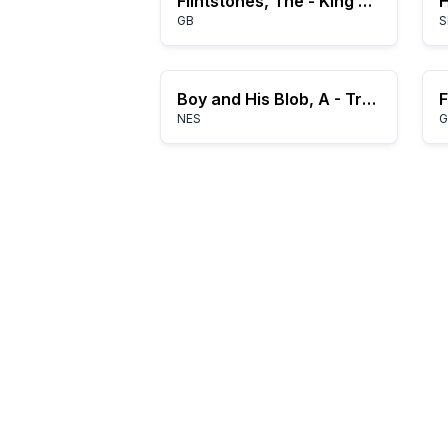
Flintstones, The - King Rock Treasure Island (USA, Europe)
H
GB
S
Boy and His Blob, A - Trouble on Blobolonia (Europe) (Rev A)
NES
G