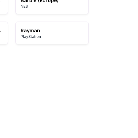
r,Es)
Barbie (Europe)
NES
ocket)
Rayman
PlayStation