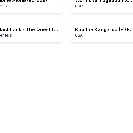
ome Alone (Europe)
Worms Armageddon (USA) (En,F
NES
GBC
Flashback - The Quest for Identity (USA) (Alt)
Kao the Kangaroo (E)(R
enesis
GBA