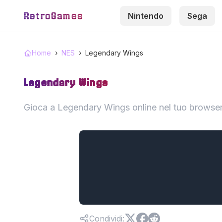
RetroGames
Nintendo
Sega
Home
›
NES
›
Legendary Wings
Legendary Wings
Gioca a Legendary Wings online nel tuo browser
Condividi
: