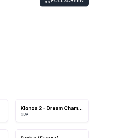
FULLSCREEN
Klonoa 2 - Dream Champ Tournament (U)(Venom)
GBA