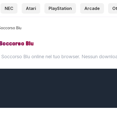
NEC
Atari
PlayStation
Arcade
O
Soccorso Blu
Soccorso Blu
occorso Blu online nel tuo browser. Nessun download