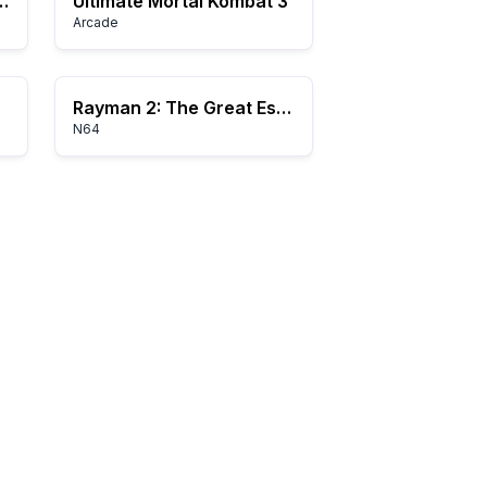
rs from Ys (Japan)
Ultimate Mortal Kombat 3
Arcade
Rayman 2: The Great Escape
N64