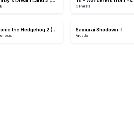
Kirby's Dream Land 2 (USA, Europe)
Ys - Wandere
B
Genesis
Sonic the Hedgehog 2 (World) (Rev A)
Samurai Shodown II
enesis
Arcade