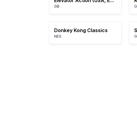
Elevator Action (USA, Europe)
GB
G
Donkey Kong Classics
NES
G