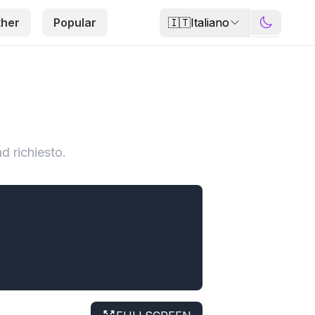
🇮🇹
Italiano
ther
Popular
 richiesto.