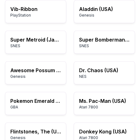
Vib-Ribbon
Aladdin (USA)
PlayStation
Genesis
Super Metroid (Japan, USA) (En,Ja)
Super Bomberman 4 (English - Translated)
SNES
SNES
Awesome Possum (USA)
Dr. Chaos (USA)
Genesis
NES
Pokemon Emerald Rogue EX 1.2.0
Ms. Pac-Man (USA)
GBA
Atari 7800
Flintstones, The (USA)
Donkey Kong (USA)
Genesis
Atari 7800