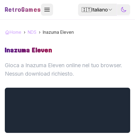
RetroGames
🇮🇹
Italiano
Home
›
NDS
›
Inazuma Eleven
Inazuma Eleven
Gioca a Inazuma Eleven online nel tuo browser.
Nessun download richiesto.