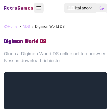
RetroGames
🇮🇹
Italiano
Home
›
NDS
›
Digimon World DS
Digimon World DS
Gioca a Digimon World DS online nel tuo browser.
Nessun download richiesto.