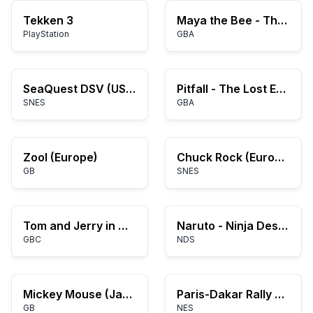
Tekken 3
Maya the Bee - The Great Adventure (E)(Venom)
PlayStation
GBA
SeaQuest DSV (USA)
Pitfall - The Lost Expedition (E)(Menace)
SNES
GBA
Zool (Europe)
Chuck Rock (Europe)
GB
SNES
Tom and Jerry in Mouse Attacks! (Europe) (En,Fr,De,Es,It,Nl,Da)
Naruto - Ninja Destiny (USA) (En,Fr)
GBC
NDS
Mickey Mouse (Japan)
Paris-Dakar Rally Special (Japan)
GB
NES