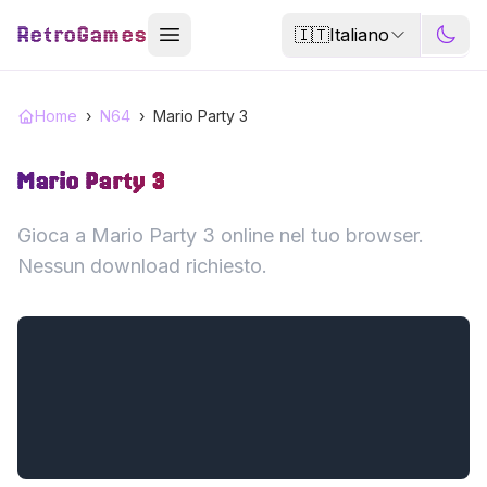
RetroGames
🇮🇹
Italiano
Home
›
N64
›
Mario Party 3
Mario Party 3
Gioca a Mario Party 3 online nel tuo browser.
Nessun download richiesto.