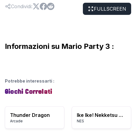
Condividi
:
FULLSCREEN
Informazioni su Mario Party 3 :
Potrebbe interessarti
:
Giochi Correlati
Thunder Dragon
Ike Ike! Nekketsu Hockey-bu: Subette Koronde Dairantou
Arcade
NES