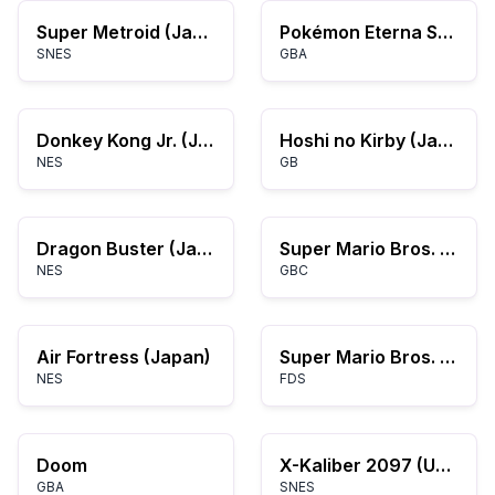
Super Metroid (Japan, USA) (En,Ja)
Pokémon Eterna Scintilla
SNES
GBA
Donkey Kong Jr. (Japan)
Hoshi no Kirby (Japan) (Rev A)
NES
GB
Dragon Buster (Japan)
Super Mario Bros. Deluxe
NES
GBC
Air Fortress (Japan)
Super Mario Bros. (Japan)
NES
FDS
Doom
X-Kaliber 2097 (USA) (Beta)
GBA
SNES