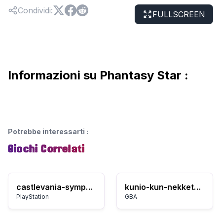
Condividi
:
FULLSCREEN
Informazioni su Phantasy Star :
Potrebbe interessarti
:
Giochi Correlati
castlevania-symphony-of-the-night
kunio-kun-nekketsu-collection-2
PlayStation
GBA