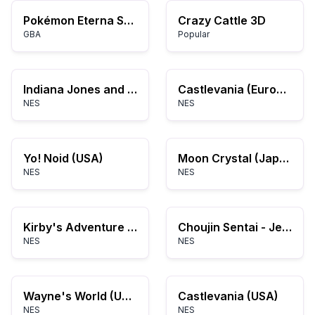
Pokémon Eterna Scintilla
Crazy Cattle 3D
GBA
Popular
Indiana Jones and the Temple of Doom (USA) (Unl)
Castlevania (Europe)
NES
NES
Yo! Noid (USA)
Moon Crystal (Japan)
NES
NES
Kirby's Adventure (USA) (Rev A)
Choujin Sentai - Jetman (Japan)
NES
NES
Wayne's World (USA)
Castlevania (USA)
NES
NES