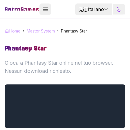
RetroGames
🇮🇹
Italiano
Home
›
Master System
›
Phantasy Star
Phantasy Star
Gioca a Phantasy Star online nel tuo browser.
Nessun download richiesto.