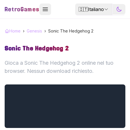
RetroGames
🇮🇹
Italiano
Home
›
Genesis
›
Sonic The Hedgehog 2
Sonic The Hedgehog 2
Gioca a Sonic The Hedgehog 2 online nel tuo
browser. Nessun download richiesto.