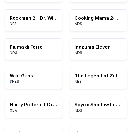
Rockman 2 - Dr. Wily no Nazo (Japan)
Cooking Mama 2: Dinner with Friends
NES
NDS
Piuma di Ferro
Inazuma Eleven
NDS
NDS
Wild Guns
The Legend of Zelda
SNES
NES
Harry Potter e l'Ordine della Fenice
Spyro: Shadow Legacy
GBA
NDS