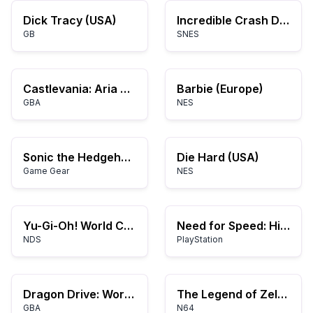
Dick Tracy (USA)
Incredible Crash Dummies, The (USA)
GB
SNES
Castlevania: Aria of Sorrow
Barbie (Europe)
GBA
NES
Sonic the Hedgehog 2
Die Hard (USA)
Game Gear
NES
Yu-Gi-Oh! World Championship 2008
Need for Speed: High Stakes
NDS
PlayStation
Dragon Drive: World D Break
The Legend of Zelda: Majora's Mask
GBA
N64