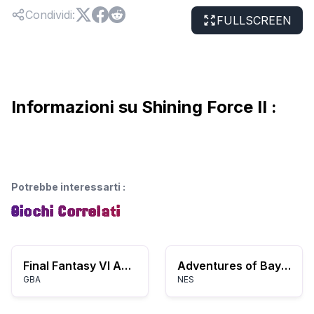
Condividi
:
FULLSCREEN
Informazioni su Shining Force II :
Potrebbe interessarti
:
Giochi Correlati
Final Fantasy VI Advance
Adventures of Bayou Billy, The (USA)
GBA
NES