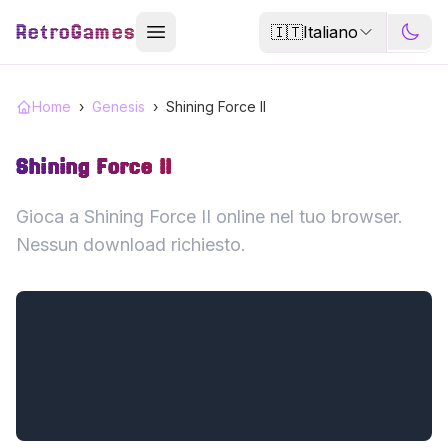
RetroGames
🇮🇹
Italiano
Home
›
Genesis
›
Shining Force II
Shining Force II
Gioca a Shining Force II online nel tuo browser.
Nessun download richiesto.