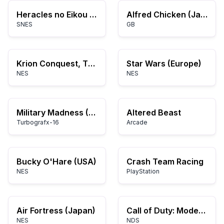
Heracles no Eikou IV – Kamigami kara no Okurimono
Alfred Chicken (Japan)
SNES
GB
Krion Conquest, The (USA)
Star Wars (Europe)
NES
NES
Military Madness (USA)
Altered Beast
Turbografx-16
Arcade
Bucky O'Hare (USA)
Crash Team Racing
NES
PlayStation
Air Fortress (Japan)
Call of Duty: Modern Warfare 3 – Sfida
NES
NDS