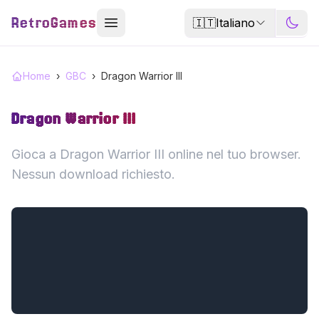
RetroGames
🇮🇹
Italiano
Home
›
GBC
›
Dragon Warrior III
Dragon Warrior III
Gioca a Dragon Warrior III online nel tuo browser.
Nessun download richiesto.