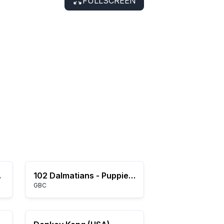
FULLSCREEN
d-game
102 Dalmatians - Puppies to the Rescue (USA)
GBC