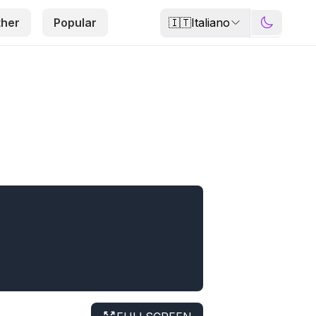
🇮🇹
Italiano
ther
Popular