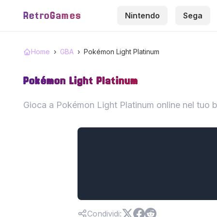
RetroGames
Nintendo
Sega
Home
›
GBA
›
Pokémon Light Platinum
Pokémon Light Platinum
Gioca a Pokémon Light Platinum online nel tuo 
Condividi
: