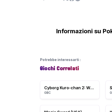
Informazioni su Po
Potrebbe interessarti
:
Giochi Correlati
Cyborg Kuro-chan 2: White Woods no Gyakushuu
GBC
G