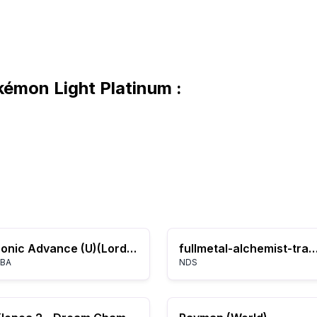
kémon Light Platinum :
Sonic Advance (U)(Lord Moyne)
fullmetal-alchemist-trading-car
BA
NDS