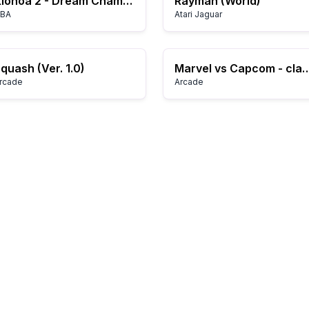
Klonoa 2 - Dream Champ Tournament (U)(Venom)
Rayman (World)
BA
Atari Jaguar
quash (Ver. 1.0)
Marvel vs Capcom - clash of super her
rcade
Arcade