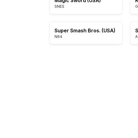
Magic Sword (USA)
SNES
G
Super Smash Bros. (USA)
S
N64
A