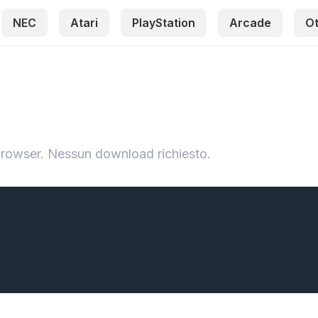
NEC
Atari
PlayStation
Arcade
O
browser. Nessun download richiesto.