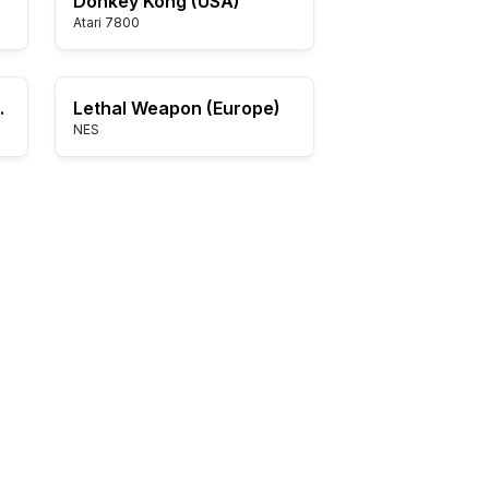
Donkey Kong (USA)
Atari 7800
oes (980123 USA)
Lethal Weapon (Europe)
NES