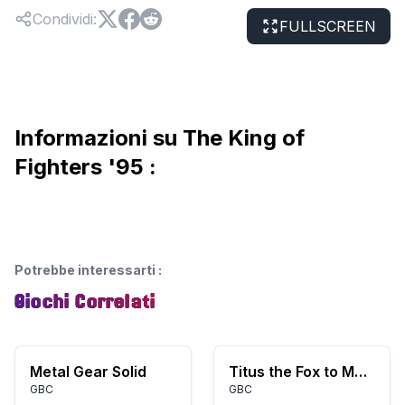
Condividi
:
FULLSCREEN
Informazioni su The King of
Fighters '95 :
Potrebbe interessarti
:
Giochi Correlati
Metal Gear Solid
Titus the Fox to Marrakech and Back (USA)
GBC
GBC