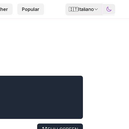
🇮🇹
Italiano
ther
Popular