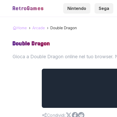
RetroGames
Nintendo
Sega
Home
›
Arcade
›
Double Dragon
Double Dragon
Gioca a Double Dragon online nel tuo browser. 
Condividi
: