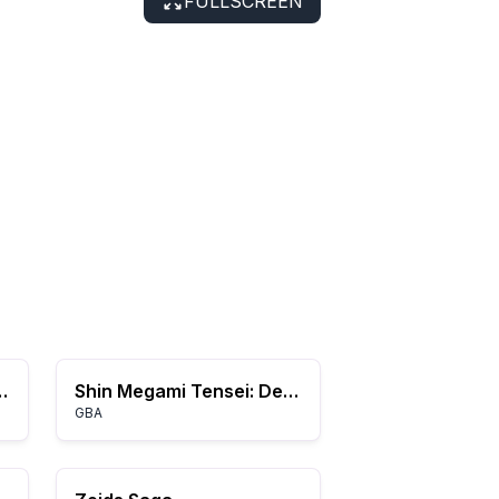
FULLSCREEN
ery of the Emblem
Shin Megami Tensei: Devil Children - Libro della Luce
GBA