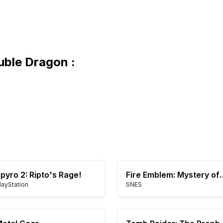
uble Dragon :
pyro 2: Ripto's Rage!
Fire Emblem: Myst
layStation
SNES