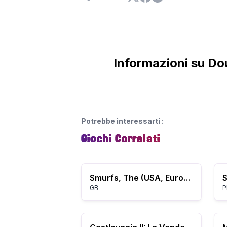
Informazioni su Do
Potrebbe interessarti
:
Giochi Correlati
Smurfs, The (USA, Europe) (En,Fr,De) (Rev A)
S
GB
P