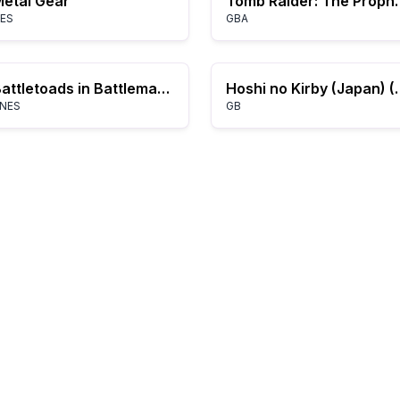
etal Gear
Tomb Raide
ES
GBA
Battletoads in Battlemaniacs
Hoshi no Kir
NES
GB