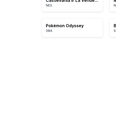
Castlevania II: La Vendetta di Simon
M
NES
N
Pokémon Odyssey
GBA
S