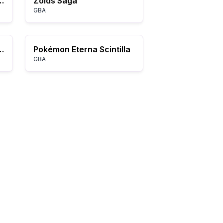
r: The Prophecy
Zoids Saga
GBA
by (Japan) (Rev A)
Pokémon Eterna Scintilla
GBA