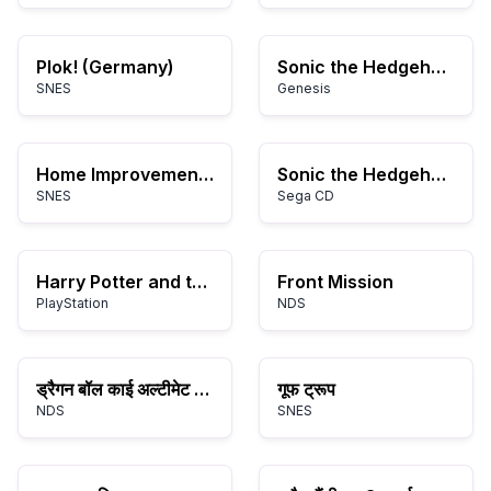
Plok! (Germany)
Sonic the Hedgehog 2 (World) (Rev A)
SNES
Genesis
Home Improvement (USA)
Sonic the Hedgehog Megamix 4.0b
SNES
Sega CD
Harry Potter and the Chamber of Secrets
Front Mission
PlayStation
NDS
ड्रैगन बॉल काई अल्टीमेट बुटोडन
गूफ ट्रूप
NDS
SNES