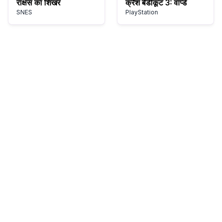
राक्षस का शिखर
क्रैश बैंडीकूट 3: वार्प्ड
SNES
PlayStation