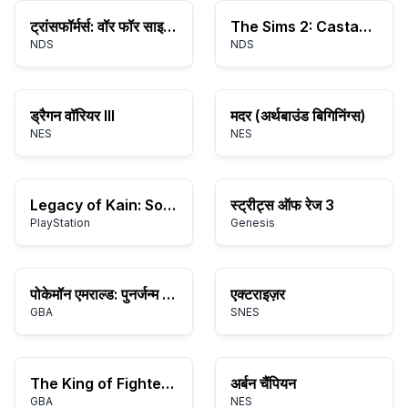
ट्रांसफॉर्मर्स: वॉर फॉर साइबरट्रॉन - ऑटोबॉट्स
The Sims 2: Castaway
NDS
NDS
ड्रैगन वॉरियर III
मदर (अर्थबाउंड बिगिनिंग्स)
NES
NES
Legacy of Kain: Soul Reaver
स्ट्रीट्स ऑफ रेज 3
PlayStation
Genesis
पोकेमॉन एमराल्ड: पुनर्जन्म और पुनर्जीवन
एक्टराइज़र
GBA
SNES
The King of Fighters EX2: Howling Blood
अर्बन चैंपियन
GBA
NES