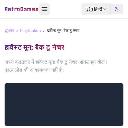
RetroGames
🇮🇳
हिन्दी
होम
›
PlayStation
›
हार्वेस्ट मून: बैक टू नेचर
हार्वेस्ट मून: बैक टू नेचर
अपने ब्राउज़र में हार्वेस्ट मून: बैक टू नेचर ऑनलाइन खेलें।
डाउनलोड की आवश्यकता नहीं है।