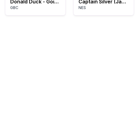
Donald Duck - Goin' Quackers (USA) (En,Fr,De,Es,It)
Captain Silver (Japan)
GBC
NES