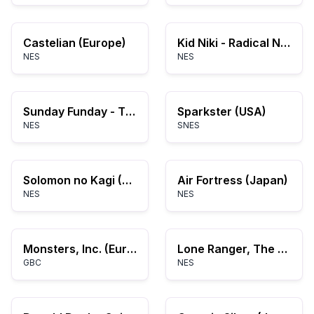
Castelian (Europe)
Kid Niki - Radical Ninja (USA)
NES
NES
Sunday Funday - The Ride (USA) (Unl)
Sparkster (USA)
NES
SNES
Solomon no Kagi (Japan)
Air Fortress (Japan)
NES
NES
Monsters, Inc. (Europe) (En,Es,Nl)
Lone Ranger, The (USA)
GBC
NES