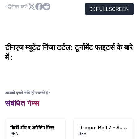
शेयर करें
:
FULLSCREEN
टीनएज म्यूटेंट निंजा टर्टल: टूर्नामेंट फाइटर्स के बारे
में :
आपको इसमें रुचि हो सकती है
:
संबंधित गेम्स
किर्बी और द अमेजिंग मिरर
Dragon Ball Z - Supersonic Warriors (K)(ProjectG)
GBA
GBA