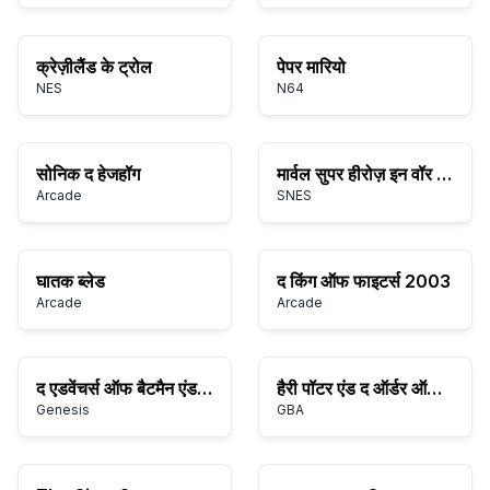
क्रेज़ीलैंड के ट्रोल
पेपर मारियो
NES
N64
सोनिक द हेजहॉग
मार्वल सुपर हीरोज़ इन वॉर ऑफ़ द जेम्स
Arcade
SNES
घातक ब्लेड
द किंग ऑफ फाइटर्स 2003
Arcade
Arcade
द एडवेंचर्स ऑफ बैटमैन एंड रॉबिन
हैरी पॉटर एंड द ऑर्डर ऑफ़ द फीनिक्स
Genesis
GBA