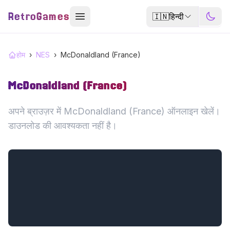
RetroGames
🇮🇳
हिन्दी
होम
›
NES
›
McDonaldland (France)
McDonaldland (France)
अपने ब्राउज़र में McDonaldland (France) ऑनलाइन खेलें।
डाउनलोड की आवश्यकता नहीं है।