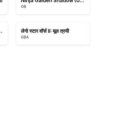
a)
Ninja Gaiden Shadow (USA)
GB
mple of Doom (USA) (Unl)
लेगो स्टार वॉर्स II: मूल त्रयी
GBA