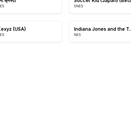
ेरा क्रेस्टा
Soccer Kid (Japan) (Bet
ES
SNES
exyz (USA)
Indiana Jones and the Te
ES
NES