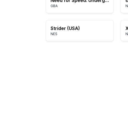
Need for Speed: Underground 2
ट
GBA
N
Strider (USA)
X
NES
N