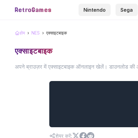
RetroGames
Nintendo
Sega
होम
›
NES
›
एक्साइटबाइक
एक्साइटबाइक
अपने ब्राउज़र में एक्साइटबाइक ऑनलाइन खेलें। डाउनलोड की 
शेयर करें
: