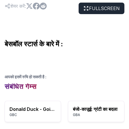
शेयर करें
:
FULLSCREEN
बेसबॉल स्टार्स के बारे में :
आपको इसमें रुचि हो सकती है
:
संबंधित गेम्स
Donald Duck - Goin' Quackers (USA) (En,Fr,De,Es,It)
बंजो-काज़ूई: ग्रंटी का बदला
GBC
GBA