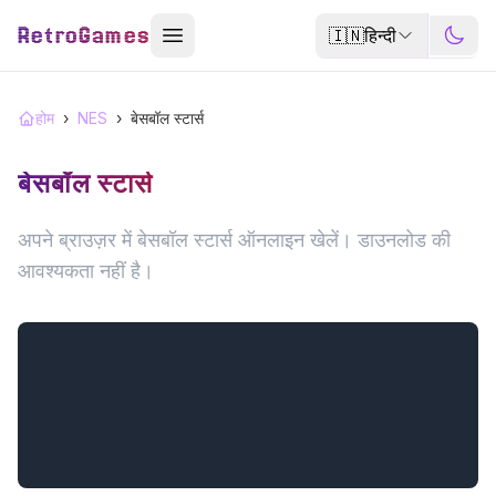
RetroGames
🇮🇳
हिन्दी
होम
›
NES
›
बेसबॉल स्टार्स
बेसबॉल स्टार्स
अपने ब्राउज़र में बेसबॉल स्टार्स ऑनलाइन खेलें। डाउनलोड की
आवश्यकता नहीं है।