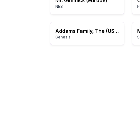
Mr. Gimmick (Europe)
NES
P
Addams Family, The (USA, Europe)
M
Genesis
S