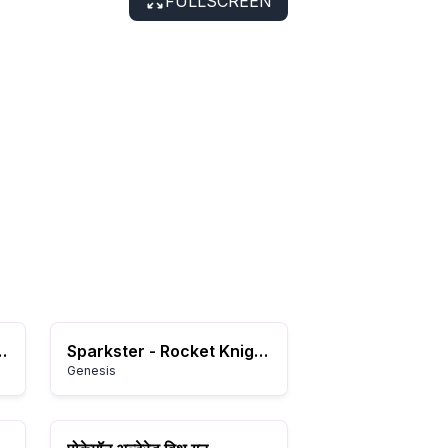
FULLSCREEN
 Akakage (Japan)
Sparkster - Rocket Knight Adventures 2 (Japan)
Genesis