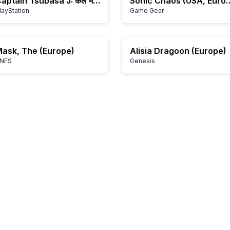
Captain Tsubasa J: कल में उतरें
Sonic Chaos (U
layStation
Game Gear
ask, The (Europe)
Alisia Dragoon (Europe)
NES
Genesis