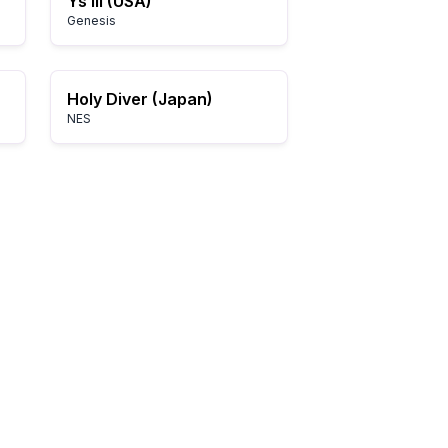
Ys III (USA)
Genesis
Holy Diver (Japan)
NES