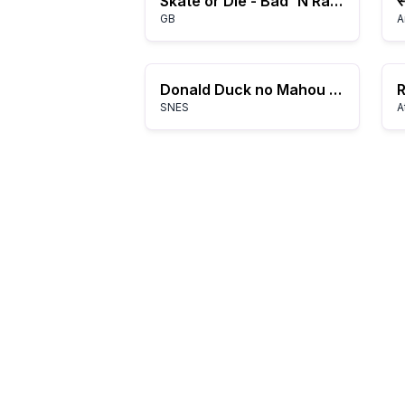
Skate or Die - Bad 'N Rad (USA)
GB
A
Donald Duck no Mahou no Boushi (Japan)
R
SNES
A