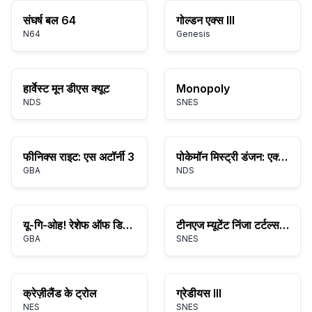
संघर्ष बल 64
गोल्डन एक्स III
N64
Genesis
हार्वेस्ट मून डीएस क्यूट
Monopoly
NDS
SNES
फीनिक्स राइट: एस अटॉर्नी 3
पोकेमॉन मिस्ट्री डंजन: एक्सप्लोरर्स ऑफ फॉर्च्यून
GBA
NDS
यू-गि-ओह! रेशेफ ऑफ डिस्ट्रक्शन
टीनएज म्यूटेंट निंजा टर्टल्स: टूर्नामेंट फाइटर्स
GBA
SNES
क्रेज़ीलैंड के ट्रोल
ग्रेडीयस III
NES
SNES