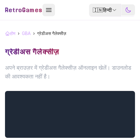
RetroGames
🇮🇳
हिन्दी
होम
›
GBA
›
ग्रेडीअस गैलेक्सीज़
ग्रेडीअस गैलेक्सीज़
अपने ब्राउज़र में ग्रेडीअस गैलेक्सीज़ ऑनलाइन खेलें। डाउनलोड
की आवश्यकता नहीं है।