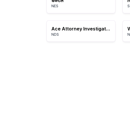
डकटेल
N
NES
S
Ace Attorney Investigations: Miles Edgeworth
NDS
N