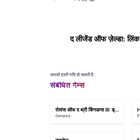
द लीजेंड ऑफ ज़ेल्डा: लिंक'
आपको इसमें रुचि हो सकती है
:
संबंधित गेम्स
रोमांस ऑफ द थ्री किंगडम्स III: ड्रैगन ऑफ डेस्टिनी
Genesis
P