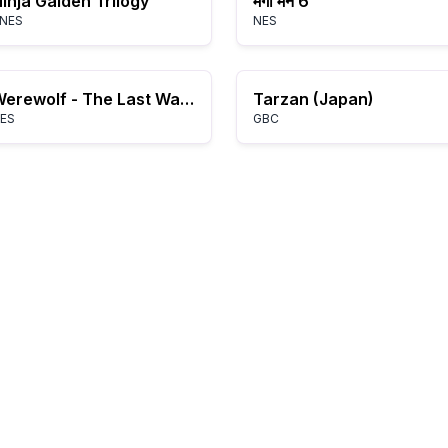
inja Gaiden Trilogy
मेगा मैन 6
NES
NES
Werewolf - The Last Warrior (USA)
Tarzan (Japan)
ES
GBC