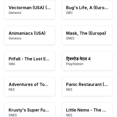
Vectorman (USA) (Beta)
Bug's Life, A (Europe)
Genesis
GBC
Animaniacs (USA)
Mask, The (Europe)
Genesis
SNES
Pitfall - The Lost Expedition (E)(Menace)
ट्विस्टेड मेटल 4
GBA
PlayStation
Adventures of Tom Sawyer (USA)
Panic Restaurant (USA)
NES
NES
Krusty's Super Fun House (Europe)
Little Nemo - The Dream Master (USA)
SNES
NES