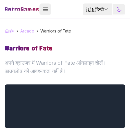
RetroGames
🇮🇳
हिन्दी
होम
›
Arcade
›
Warriors of Fate
Warriors of Fate
अपने ब्राउज़र में Warriors of Fate ऑनलाइन खेलें।
डाउनलोड की आवश्यकता नहीं है।