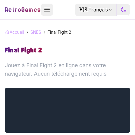
RetroGames
🇫🇷
Français
Accueil
›
SNES
›
Final Fight 2
Final Fight 2
Jouez à Final Fight 2 en ligne dans votre
navigateur. Aucun téléchargement requis.