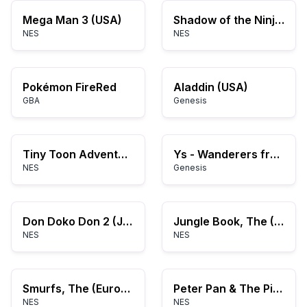
Mega Man 3 (USA)
Shadow of the Ninja (USA)
NES
NES
Pokémon FireRed
Aladdin (USA)
GBA
Genesis
Tiny Toon Adventures (USA)
Ys - Wanderers from Ys (Japan)
NES
Genesis
Don Doko Don 2 (Japan)
Jungle Book, The (Europe)
NES
NES
Smurfs, The (Europe)
Peter Pan & The Pirates - The Revenge of Captain Hook (USA)
NES
NES