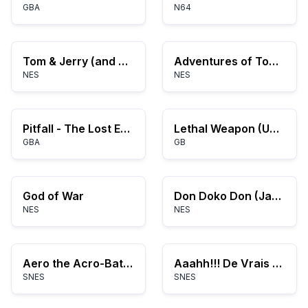
GBA
N64
Tom & Jerry (and Tuffy) (USA)
Adventures of Tom Sawyer (USA)
NES
NES
Pitfall - The Lost Expedition (E)(Menace)
Lethal Weapon (USA)
GBA
GB
God of War
Don Doko Don (Japan)
NES
NES
Aero the Acro-Bat 2 (USA)
Aaahh!!! De Vrais Monstres
SNES
SNES