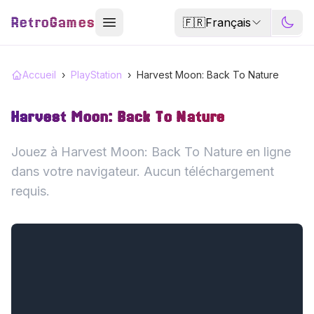
RetroGames
🇫🇷
Français
Accueil
›
PlayStation
›
Harvest Moon: Back To Nature
Harvest Moon: Back To Nature
Jouez à Harvest Moon: Back To Nature en ligne
dans votre navigateur. Aucun téléchargement
requis.