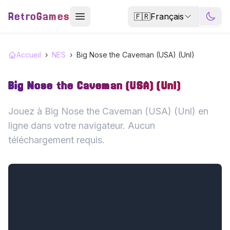
RetroGames
🇫🇷
Français
Accueil
›
NES
›
Big Nose the Caveman (USA) (Unl)
Big Nose the Caveman (USA) (Unl)
Jouez à Big Nose the Caveman (USA) (Unl) en
ligne dans votre navigateur. Aucun
téléchargement requis.