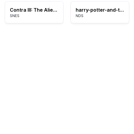
Contra III: The Alien Wars
harry-potter-and-the-deathly-hallows-part-1
SNES
NDS