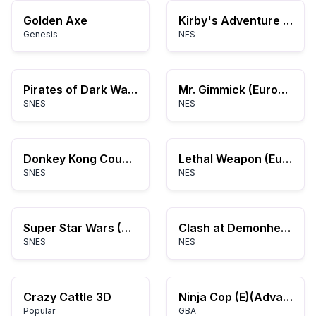
Golden Axe
Kirby's Adventure (USA) (Rev A)
Genesis
NES
Pirates of Dark Water, The (USA)
Mr. Gimmick (Europe)
SNES
NES
Donkey Kong Country 2 - Diddy's Kong Quest (Germany) (En,De) (Rev A)
Lethal Weapon (Europe)
SNES
NES
Super Star Wars (USA)
Clash at Demonhead (USA)
SNES
NES
Crazy Cattle 3D
Ninja Cop (E)(Advance-Power)
Popular
GBA