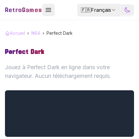
RetroGames
🇫🇷
Français
Accueil
›
N64
›
Perfect Dark
Perfect Dark
Jouez à Perfect Dark en ligne dans votre
navigateur. Aucun téléchargement requis.