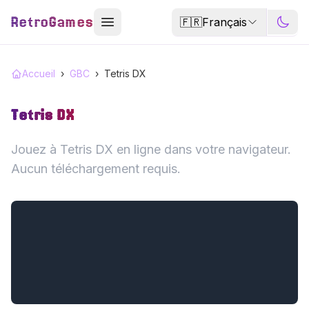
RetroGames
🇫🇷
Français
Accueil
›
GBC
›
Tetris DX
Tetris DX
Jouez à Tetris DX en ligne dans votre navigateur.
Aucun téléchargement requis.