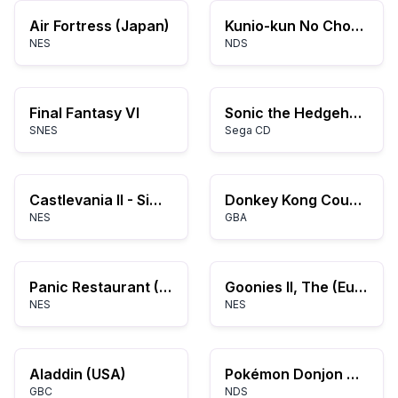
Air Fortress (Japan)
Kunio-kun No Chou Nekketsu! - Daiundoukai
NES
NDS
Final Fantasy VI
Sonic the Hedgehog Megamix 4.0b
SNES
Sega CD
Castlevania II - Simon's Quest (Europe)
Donkey Kong Country
NES
GBA
Panic Restaurant (USA)
Goonies II, The (Europe)
NES
NES
Aladdin (USA)
Pokémon Donjon Mystère : Explorateurs de Fortune
GBC
NDS