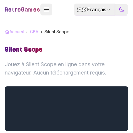
RetroGames
🇫🇷
Français
Accueil
›
GBA
›
Silent Scope
Silent Scope
Jouez à Silent Scope en ligne dans votre
navigateur. Aucun téléchargement requis.