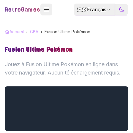
RetroGames
🇫🇷
Français
Accueil
›
GBA
›
Fusion Ultime Pokémon
Fusion Ultime Pokémon
Jouez à Fusion Ultime Pokémon en ligne dans
votre navigateur. Aucun téléchargement requis.