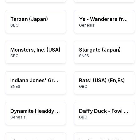
Tarzan (Japan)
Ys - Wanderers from Ys (Japan)
GBC
Genesis
Monsters, Inc. (USA)
Stargate (Japan)
GBC
SNES
Indiana Jones' Greatest Adventures (Japan)
Rats! (USA) (En,Es)
SNES
GBC
Dynamite Headdy (Japan)
Daffy Duck - Fowl Play (USA)
Genesis
GBC