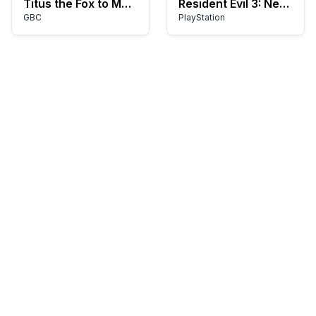
Titus the Fox to Marrakech and Back (USA)
Resident Evil 3: Nemesis
GBC
PlayStation