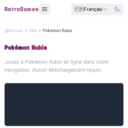
RetroGames
🇫🇷
Français
Accueil
›
GBA
›
Pokémon Rubis
Pokémon Rubis
Jouez à Pokémon Rubis en ligne dans votre
navigateur. Aucun téléchargement requis.