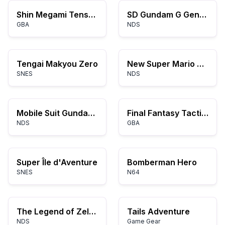
Shin Megami Tensei : Devil Children - Livre des Ténèbres
SD Gundam G Generation DS
GBA
NDS
Tengai Makyou Zero
New Super Mario Bros.
SNES
NDS
Mobile Suit Gundam 00
Final Fantasy Tactics Advance
NDS
GBA
Super Île d'Aventure
Bomberman Hero
SNES
N64
The Legend of Zelda: Spirit Tracks
Tails Adventure
NDS
Game Gear