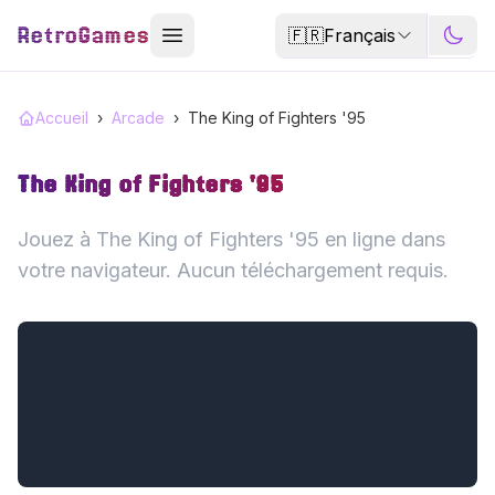
RetroGames
🇫🇷
Français
Accueil
›
Arcade
›
The King of Fighters '95
The King of Fighters '95
Jouez à The King of Fighters '95 en ligne dans
votre navigateur. Aucun téléchargement requis.