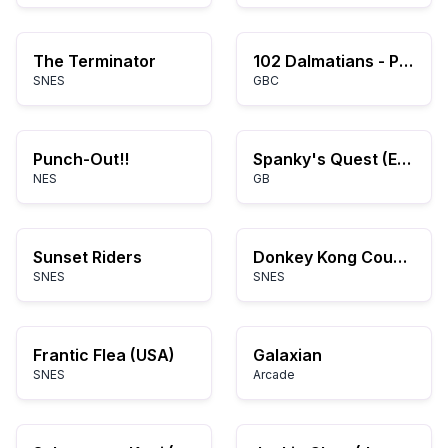
The Terminator
102 Dalmatians - Puppies to the Rescue (USA)
SNES
GBC
Punch-Out!!
Spanky's Quest (Europe)
NES
GB
Sunset Riders
Donkey Kong Country
SNES
SNES
Frantic Flea (USA)
Galaxian
SNES
Arcade